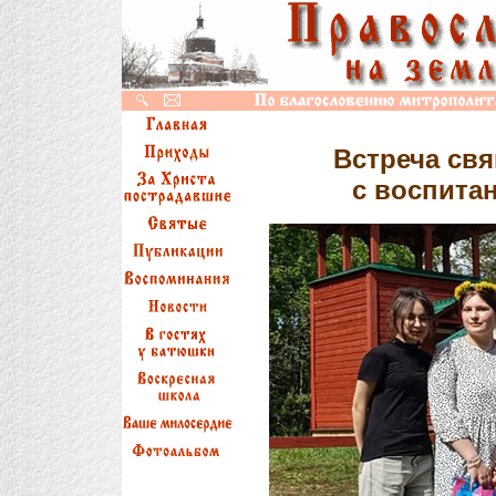
Встреча св
с воспита