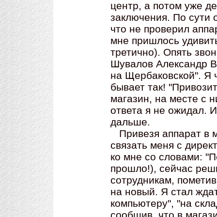
центр, а потом уже д
заключения. По сути 
что не проверил аппа
мне пришлось удивить
третично). Опять звон
Шувалов Александр В
на Щербаковской". Я ч
бывает так! "Привозит
магазин, на месте с н
ответа я не ожидал. 
дальше.
Привезя аппарат в м
связать меня с дирек
ко мне со словами: "
прошло!), сейчас реш
сотрудникам, пометив
на новый. Я стал ждат
компьютеру", "на скл
сообщив, что в магази