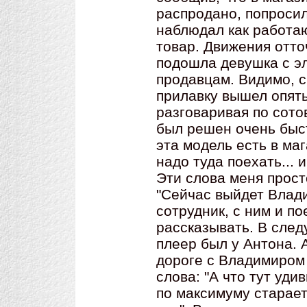
распродано, попросил
наблюдал как работа
товар. Движения отто
подошла девушка с эл
продавцам. Видимо, с
прилавку вышел опят
разговаривая по сото
был решен очень быст
эта модель есть в ма
надо туда поехать... 
Эти слова меня просто
"Сейчас выйдет Влад
сотрудник, с ним и п
рассказывать. В сле
плеер был у Антона. 
дороге с Владимиром
слова: "А что тут уд
по максимуму старает