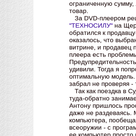
ограниченную сумму, 
товар.
За DVD-плеером реш
"ТЕХНОСИЛУ"
на Щер
обратился к продавцу
оказалось, что выбра
витрине, и продавец 
плеера есть проблемы
Предупредительность
удивили. Тогда я поп
оптимальную модель. 
забрал не проверяя -
Так как поездка в Су
туда-обратно занимае
Антону пришлось прос
даже не раздеваясь.
компьютера, пообеща
всеоружии - с програ
ее компьютер просто 