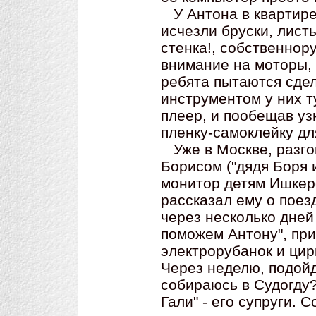
У Антона в квартире 
исчезли бруски, лист
стенка!, собственнор
внимание на моторы, 
ребята пытаются сдел
инструментом у них т
плеер, и пообещав уз
пленку-самоклейку для
Уже в Москве, разго
Борисом ("дядя Боря 
монитор детям Ишкер
рассказал ему о поез
через несколько дней
поможем Антону", при
электрорубанок и цир
Через неделю, подойд
собираюсь в Судогду?"
Гали" - его супруги.