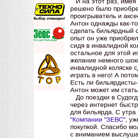
И на этот раз, имея
решено было приобр
проигрыватель и аксе
Антон однажды как-то
сделать бильярдный с
опыт он уже приобрел
сидя в инвалидной ко
остальное для этой иг
желание немного шоки
инвалидной коляске с
играть в него! А пото
Есть ли бильярдисты-
Антон может им стать
До поездки в Судогду
через интернет быстр
для бильярда. С утра
"Компании "ЗЕВС"
, у
покупкой. Спасибо мо
с вниманием выслуша