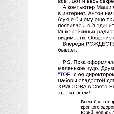
все". Вот и весь сек
А компьютер Маши б
в интернет. Антон на
(сукно бы ему еще пр
появилась: объединит
Ишкерейкиных радиос
видимости. Общение 
Впереди РОЖДЕСТВО 
бывает.
P.S. Пока оформляла
маленькое чудо. Друз
"ТОР"
с ее директоро
наборы сладостей д
ХРИСТОВА в Свято-Ек
хватит всем!
Всем благотво
крепкого здоро
Юрий, ноябрь-д